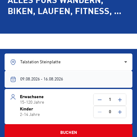
ALLES FÜRS WANDERN,
BIKEN, LAUFEN, FITNESS, …
Talstation Steinplatte
Erwachsene
1
15-120 Jahre
Kinder
0
2-14 Jahre
BUCHEN