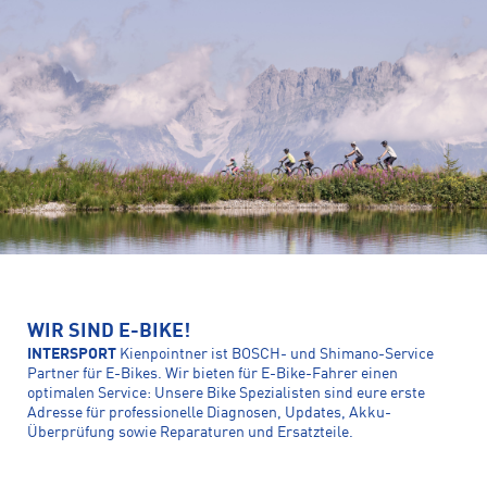
WIR SIND E-BIKE!
INTERSPORT
Kienpointner ist BOSCH- und Shimano-Service
Partner für E-Bikes. Wir bieten für E-Bike-Fahrer einen
optimalen Service: Unsere Bike Spezialisten sind eure erste
Adresse für professionelle Diagnosen, Updates, Akku-
Überprüfung sowie Reparaturen und Ersatzteile.