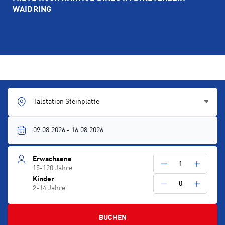
WAIDRING
Talstation Steinplatte
Erwachsene
1
15-120 Jahre
Kinder
0
2-14 Jahre
BUCHEN